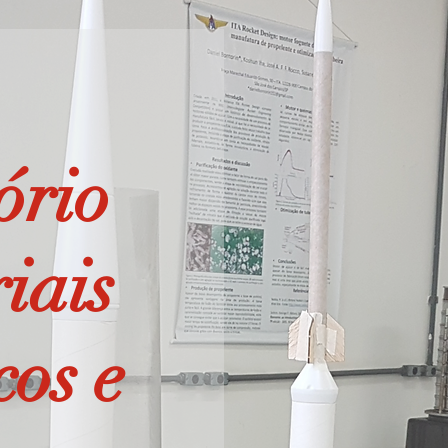
ório
iais
cos e