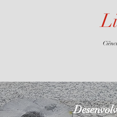
L
Ciênc
Desenvolv