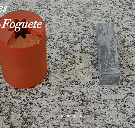
es
-Foguete