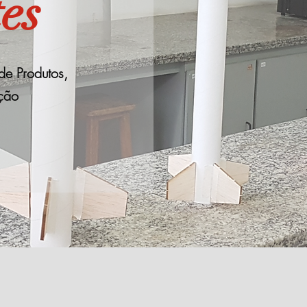
es
de Produtos,
ção